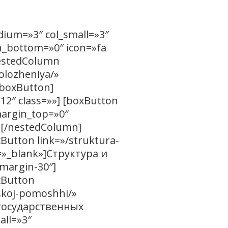
dium=»3″ col_small=»3″
in_bottom=»0″ icon=»fa
nestedColumn
polozheniya/»
/boxButton]
12″ class=»»] [boxButton
margin_top=»0″
 [/nestedColumn]
xButton link=»/struktura-
=»_blank»]Структура и
margin-30″]
xButton
skoj-pomoshhi/»
 государственных
all=»3″