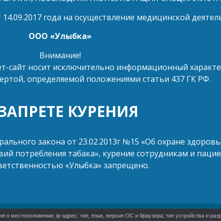
 14.09.2017 года на осуществление медицинской деятел
ООО «Улыбка»
Внимание!
т-сайт носит исключительно информационный характер 
ертой, определяемой положениями статьи 437 ГК РФ.
 ЗАПРЕТЕ КУРЕНИЯ
ерального закона от 23.02.2013г №15 «Об охране здоров
ий потребления табака», курение сотрудникам и пацие
ветственностью «Улыбка» запрещено.
о местоположении; ip-адрес; тип, язык, версия ОС и браузера; тип устройства и разр
Политика конфиденциальности