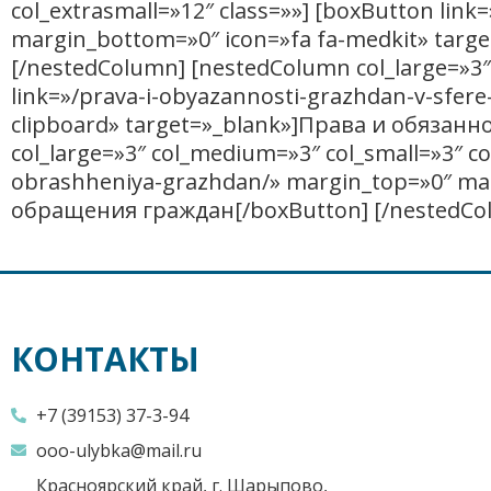
col_extrasmall=»12″ class=»»] [boxButton lin
margin_bottom=»0″ icon=»fa fa-medkit» tar
[/nestedColumn] [nestedColumn col_large=»3″ 
link=»/prava-i-obyazannosti-grazhdan-v-sfer
clipboard» target=»_blank»]Права и обязанн
col_large=»3″ col_medium=»3″ col_small=»3″ co
obrashheniya-grazhdan/» margin_top=»0″ mar
обращения граждан[/boxButton] [/nestedColu
КОНТАКТЫ
+7 (39153) 37-3-94
ooo-ulybka@mail.ru
Красноярский край, г. Шарыпово,