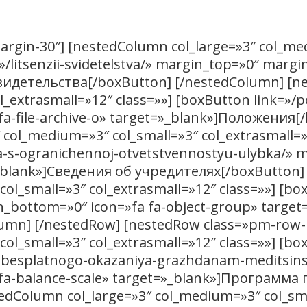
Информация
gin-30″] [nestedColumn col_large=»3″ col_me
=»/litsenzii-svidetelstva/» margin_top=»0″ marg
 свидетельства[/boxButton] [/nestedColumn] [
l_extrasmall=»12″ class=»»] [boxButton link=»/
a-file-archive-o» target=»_blank»]Положения[
col_medium=»3″ col_small=»3″ col_extrasmall=»
a-s-ogranichennoj-otvetstvennostyu-ulybka/» 
»_blank»]Сведения об учредителях[/boxButton]
ol_small=»3″ col_extrasmall=»12″ class=»»] [bo
n_bottom=»0″ icon=»fa fa-object-group» target
umn] [/nestedRow] [nestedRow class=»pm-row-
ol_small=»3″ col_extrasmall=»12″ class=»»] [bo
-besplatnogo-okazaniya-grazhdanam-meditsin
fa-balance-scale» target=»_blank»]Программа
edColumn col_large=»3″ col_medium=»3″ col_sm