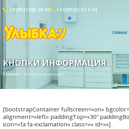
+7 (913) 595-30-96
+7 (39153) 37-3-94
ГЛАВНАЯ
КНОПКИ ИНФОРМАЦИЯ
Главная
>
Кнопки информация
[bootstrapContainer fullscreen=»on» bgcolor
alignment=»left» paddingTop=»30″ paddingBo
icon=»fa fa-exclamation» class=»» id=»»]