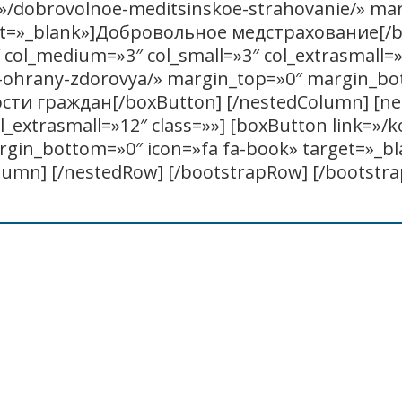
k=»/dobrovolnoe-meditsinskoe-strahovanie/» ma
get=»_blank»]Добровольное медстрахование[/
col_medium=»3″ col_small=»3″ col_extrasmall=»
e-ohrany-zdorovya/» margin_top=»0″ margin_bot
ости граждан[/boxButton] [/nestedColumn] [n
l_extrasmall=»12″ class=»»] [boxButton link=»/k
gin_bottom=»0″ icon=»fa fa-book» target=»_b
mn] [/nestedRow] [/bootstrapRow] [/bootstra