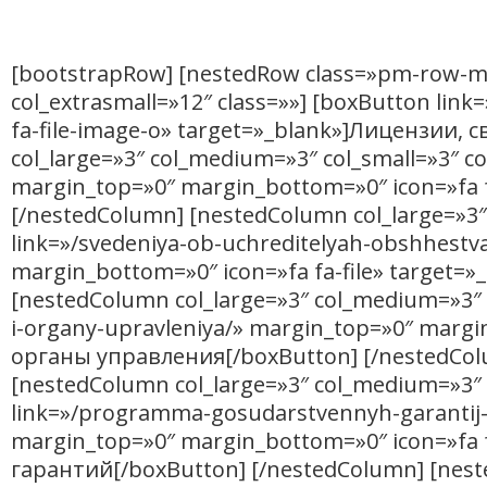
[bootstrapRow] [nestedRow class=»pm-row-mar
col_extrasmall=»12″ class=»»] [boxButton link
fa-file-image-o» target=»_blank»]Лицензии,
col_large=»3″ col_medium=»3″ col_small=»3″ co
margin_top=»0″ margin_bottom=»0″ icon=»fa f
[/nestedColumn] [nestedColumn col_large=»3″ 
link=»/svedeniya-ob-uchreditelyah-obshhestv
margin_bottom=»0″ icon=»fa fa-file» target=
[nestedColumn col_large=»3″ col_medium=»3″ c
i-organy-upravleniya/» margin_top=»0″ margi
органы управления[/boxButton] [/nestedCol
[nestedColumn col_large=»3″ col_medium=»3″ c
link=»/programma-gosudarstvennyh-garantij
margin_top=»0″ margin_bottom=»0″ icon=»fa 
гарантий[/boxButton] [/nestedColumn] [nest