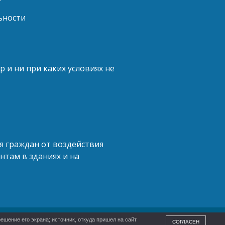
ьности
и ни при каких условиях не
ья граждан от воздействия
нтам в зданиях и на
ешение его экрана; источник, откуда пришел на сайт
СОГЛАСЕН