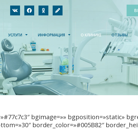
В
УСЛУГИ
ИНФОРМАЦИЯ
О КЛИНИКЕ
ОТЗЫВЫ
=»#77c7c3″ bgimage=»» bgposition=»static» bg
ttom=»30″ border_color=»#005B82″ border_hei