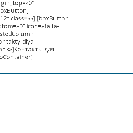
rgin_top=»0″
boxButton]
12″ class=»»] [boxButton
tom=»0″ icon=»fa fa-
estedColumn
ontakty-dlya-
lank»]Контакты для
pContainer]