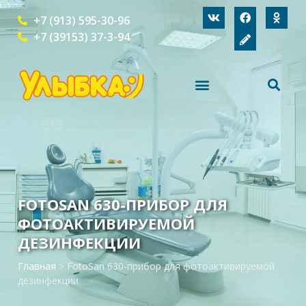
+7 (913) 595-30-96
+7 (39153) 37-3-94
FOTOSAN 630-ПРИБОР ДЛЯ
ФОТОАКТИВИРУЕМОЙ
ДЕЗИНФЕКЦИИ
Главная
>
FotoSan 630-прибор для фотоактивируемой
дезинфекции