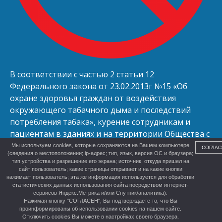
В соответствии с частью 2 статьи 12
Федерального закона от 23.02.2013г №15 «Об
охране здоровья граждан от воздействия
окружающего табачного дыма и последствий
потребления табака», курение сотрудникам и
пациентам в зданиях и на территории Общества с
ограниченной ответственностью «Улыбка»
Мы используем cookies, которые сохраняются на Вашем компьютере
СОГЛАС
(сведения о местоположении; ip-адрес; тип, язык, версия ОС и браузера;
запрещено.
тип устройства и разрешение его экрана; источник, откуда пришел на
сайт пользователь; какие страницы открывает и на какие кнопки
нажимает пользователь; эта же информация используется для обработки
статистических данных использования сайта посредством интернет-
сервисов Яндекс.Метрика и/или Спутник/аналитика).
Нажимая кнопку "СОГЛАСЕН", Вы подтверждаете то, что Вы
проинформированы об использовании cookies на нашем сайте.
Отключить cookies Вы можете в настройках своего браузера.