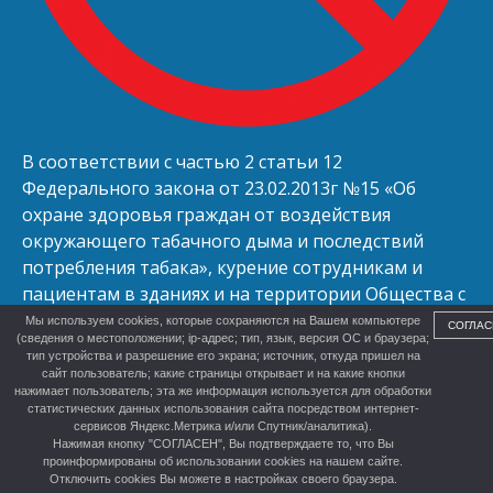
В соответствии с частью 2 статьи 12
Федерального закона от 23.02.2013г №15 «Об
охране здоровья граждан от воздействия
окружающего табачного дыма и последствий
потребления табака», курение сотрудникам и
пациентам в зданиях и на территории Общества с
ограниченной ответственностью «Улыбка»
Мы используем cookies, которые сохраняются на Вашем компьютере
СОГЛАС
(сведения о местоположении; ip-адрес; тип, язык, версия ОС и браузера;
запрещено.
тип устройства и разрешение его экрана; источник, откуда пришел на
сайт пользователь; какие страницы открывает и на какие кнопки
нажимает пользователь; эта же информация используется для обработки
статистических данных использования сайта посредством интернет-
сервисов Яндекс.Метрика и/или Спутник/аналитика).
Нажимая кнопку "СОГЛАСЕН", Вы подтверждаете то, что Вы
проинформированы об использовании cookies на нашем сайте.
Отключить cookies Вы можете в настройках своего браузера.