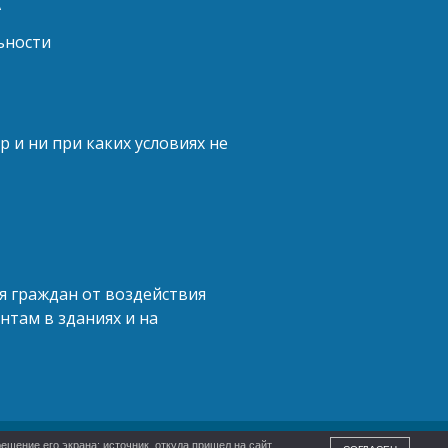
А
ьности
и ни при каких условиях не
ья граждан от воздействия
нтам в зданиях и на
ешение его экрана; источник, откуда пришел на сайт